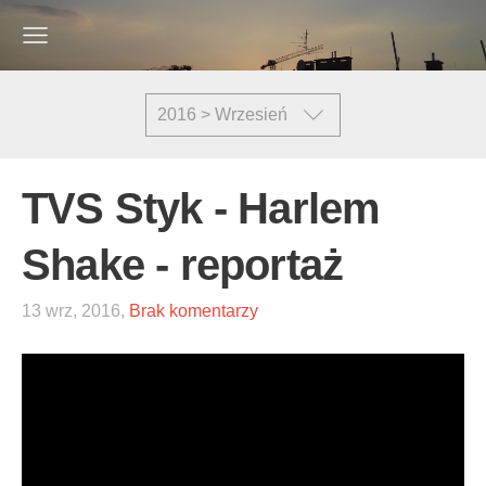
2016 > Wrzesień
TVS Styk - Harlem
Shake - reportaż
13 wrz, 2016,
Brak komentarzy