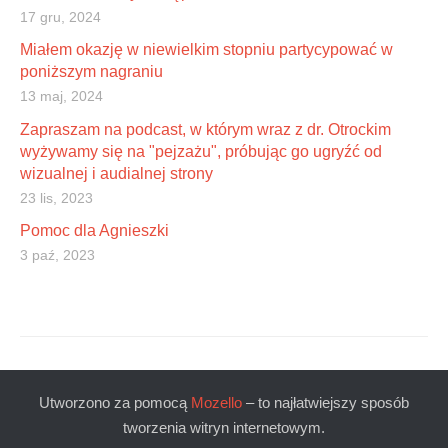
17 gru, 2024
Miałem okazję w niewielkim stopniu partycypować w
poniższym nagraniu
13 maj, 2024
Zapraszam na podcast, w którym wraz z dr. Otrockim
wyżywamy się na "pejzażu", próbując go ugryźć od
wizualnej i audialnej strony
23 lis, 2023
Pomoc dla Agnieszki
3 paź, 2023
Utworzono za pomocą
Mozello
– to najłatwiejszy sposób
tworzenia witryn internetowym.