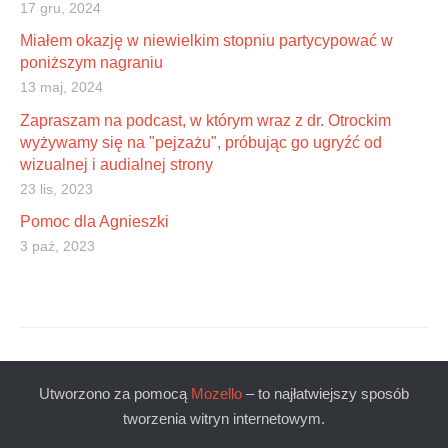
17 gru, 2024
Miałem okazję w niewielkim stopniu partycypować w
poniższym nagraniu
13 maj, 2024
Zapraszam na podcast, w którym wraz z dr. Otrockim
wyżywamy się na "pejzażu", próbując go ugryźć od
wizualnej i audialnej strony
23 lis, 2023
Pomoc dla Agnieszki
3 paź, 2023
Utworzono za pomocą
Mozello
– to najłatwiejszy sposób
tworzenia witryn internetowym.