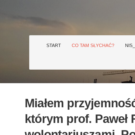
START
CO TAM SŁYCHAĆ?
NIS
Miałem przyjemność
którym prof. Paweł 
wolontariuszami. Pon