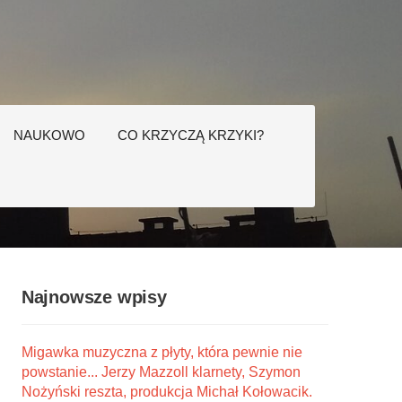
NAUKOWO
CO KRZYCZĄ KRZYKI?
Najnowsze wpisy
Migawka muzyczna z płyty, która pewnie nie
powstanie... Jerzy Mazzoll klarnety, Szymon
Nożyński reszta, produkcja Michał Kołowacik.