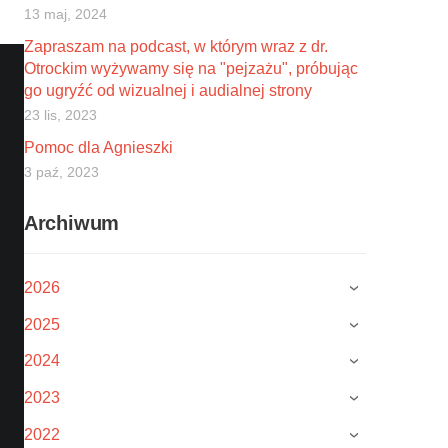
13 maj, 2024
Zapraszam na podcast, w którym wraz z dr.
Otrockim wyżywamy się na "pejzażu", próbując
go ugryźć od wizualnej i audialnej strony
23 lis, 2023
Pomoc dla Agnieszki
3 paź, 2023
Archiwum
2026
›
2025
›
2024
›
2023
›
2022
›